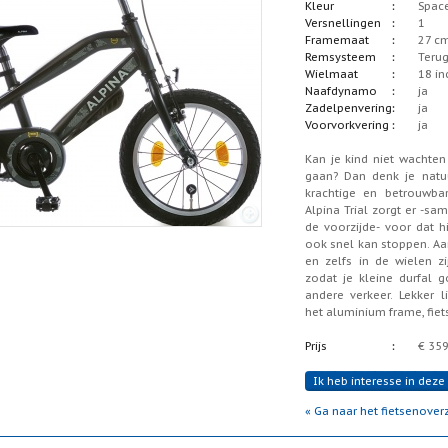
Kleur
Space
Versnellingen
1
Framemaat
27 c
Remsysteem
Terug
Wielmaat
18 in
Naafdynamo
ja
Zadelpenvering
ja
Voorvorkvering
ja
Kan je kind niet wachten
gaan? Dan denk je natuur
krachtige en betrouwba
Alpina Trial zorgt er -s
de voorzijde- voor dat hi
ook snel kan stoppen. Aan
en zelfs in de wielen zi
zodat je kleine durfal g
andere verkeer. Lekker l
het aluminium frame, fiet
Prijs
€ 359
Ik heb interesse in deze 
« Ga naar het fietsenoverz