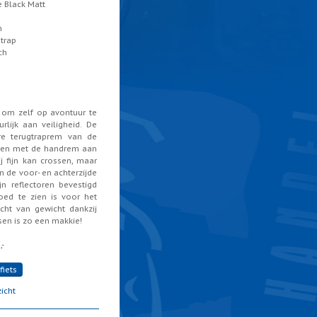
 Black Matt
m
trap
ch
 om zelf op avontuur te
lijk aan veiligheid. De
re terugtraprem van de
amen met de handrem aan
j fijn kan crossen, maar
 de voor- en achterzijde
jn reflectoren bevestigd
oed te zien is voor het
icht van gewicht dankzij
sen is zo een makkie!
,-
fiets
icht