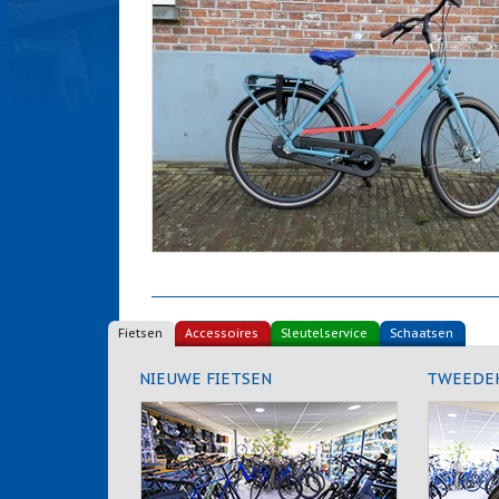
Fietsen
Accessoires
Sleutelservice
Schaatsen
NIEUWE FIETSEN
TWEEDEH