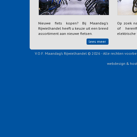
Nieuwe fiets kopen? Bij Maandag's
Op zoek n
Rijwielhandel heeft u keuze uit een breed
of herenfi
assortiment aan nieuwe fietsen.
elektrische
lees meer
V.O.F. Maandag’s Rijwielhandel © 2026 - Alle rechten voor
webdesign & host