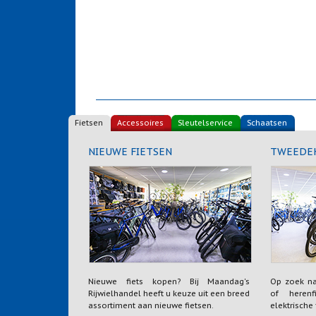
Fietsen
Accessoires
Sleutelservice
Schaatsen
NIEUWE FIETSEN
TWEEDEH
Nieuwe fiets kopen? Bij Maandag's
Op zoek n
Rijwielhandel heeft u keuze uit een breed
of herenfi
assortiment aan nieuwe fietsen.
elektrische