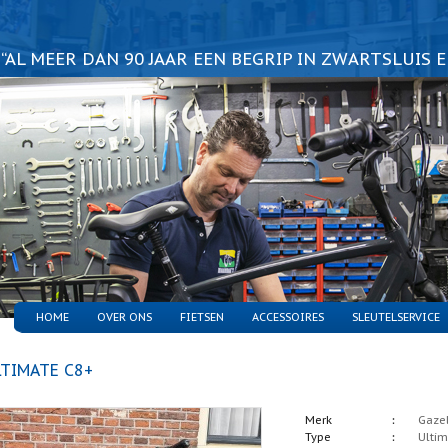
“AL MEER DAN 90 JAAR EEN BEGRIP IN ZWARTSLUIS 
HOME
OVER ONS
FIETSEN
ACCESSOIRES
SLEUTELSERVICE
LTIMATE C8+
Merk
Gazel
Type
Ultim