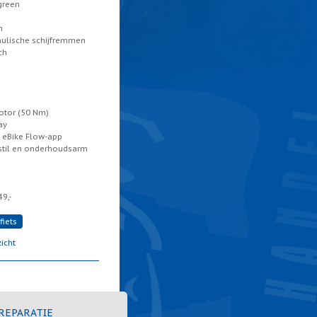
green
m
ulische schijfremmen
ch
motor (50 Nm)
ay
 eBike Flow-app
 stil en onderhoudsarm
9,-
fiets
icht
 REPARATIE