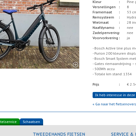
Kleur
Pine 
Versnellingen
8
Framemaat
53 c
Remsysteem
Hydra
Wielmaat
28 in
Naafdynamo
nee
Zadelpenvering
nee
Voorvorkvering
ja
- Bosch Active line plus 
- Purion 200 kleuren displ
- Bosch Smart System met
- Gates riemaandrijving –
- 500Wh accu
- Totale km stand: 1354
Prijs
€ 2.54
Ik heb interesse in deze 
« Ga naar het fietsenoverz
telservice
Schaatsen
TWEEDEHANDS FIETSEN
SERVICE &