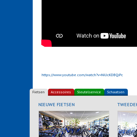
https://www.youtube.com/watch?v=NiUcKDBQiPc
Fietsen
Accessoires
Sleutelservice
Schaatsen
NIEUWE FIETSEN
TWEEDEH