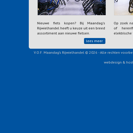
Nieuwe fiets kopen? Bij Maandag's
Op zoek n
Rijwielhandel heeft u keuze uit een breed
of herenfi
assortiment aan nieuwe fietsen.
elektrische
lees meer
V.O.F. Maandag’s Rijwielhandel © 2026 - Alle rechten voor
webdesign & host